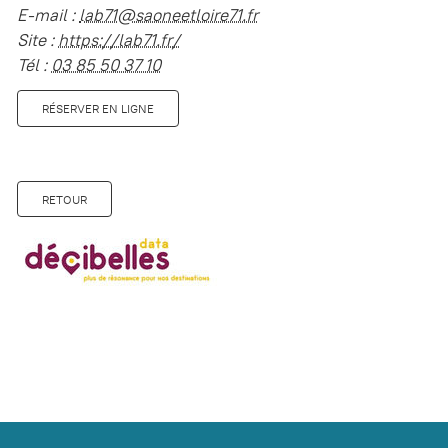
E-mail :
lab71@saoneetloire71.fr
Site :
https://lab71.fr/
Tél :
03 85 50 37 10
RÉSERVER EN LIGNE
RETOUR