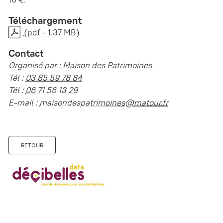
Téléchargement
(pdf - 1.37 MB)
Contact
Organisé par : Maison des Patrimoines
Tél :
03 85 59 78 84
Tél :
06 71 56 13 29
E-mail :
maisondespatrimoines@matour.fr
RETOUR