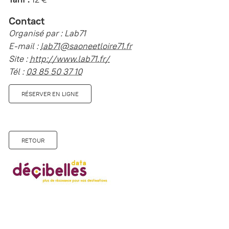
Contact
Organisé par : Lab71
E-mail :
lab71@saoneetloire71.fr
Site :
http://www.lab71.fr/
Tél :
03 85 50 37 10
RÉSERVER EN LIGNE
RETOUR