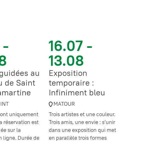
 -
16.07 -
8
13.08
 guidées au
Exposition
 de Saint
temporaire :
amartine
Infiniment bleu
OINT
MATOUR
 sont uniquement
Trois artistes et une couleur.
a réservation est
Trois amis, une envie : s’unir
e sur la
dans une exposition qui met
en ligne. Durée de
en parallèle trois formes