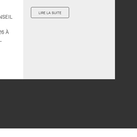
LIRE LA SUITE
NSEIL
26 À
L