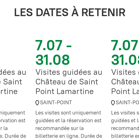
LES DATES À RETENIR
7.07 -
7.07
31.08
31.0
idées au
Visites guidées au
Visites
 Saint
Château de Saint
Château
rtine
Point Lamartine
Point L
SAINT-POINT
SAINT-P
 uniquement
Les visites sont uniquement
Les visites
ervation est
guidées et la réservation est
guidées et l
 la
recommandée sur la
recommandé
ne. Durée de
billetterie en ligne. Durée de
billetterie 