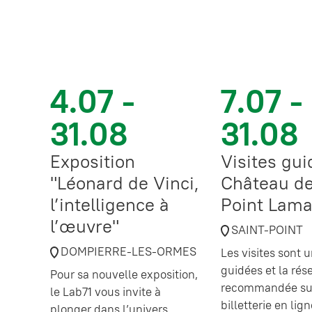
4.07 -
7.07 -
31.08
31.08
Exposition
Visites gu
"Léonard de Vinci,
Château de
l’intelligence à
Point Lama
l’œuvre"
SAINT-POINT
DOMPIERRE-LES-ORMES
Les visites sont
guidées et la rés
Pour sa nouvelle exposition,
recommandée sur
le Lab71 vous invite à
billetterie en lig
plonger dans l’univers