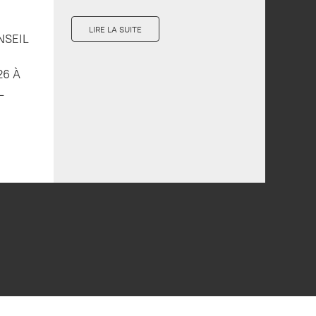
LIRE LA SUITE
NSEIL
26 À
L