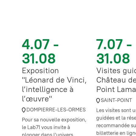
4.07 -
7.07 -
31.08
31.08
Exposition
Visites gu
"Léonard de Vinci,
Château de
l’intelligence à
Point Lama
l’œuvre"
SAINT-POINT
DOMPIERRE-LES-ORMES
Les visites sont
guidées et la rés
Pour sa nouvelle exposition,
recommandée sur
le Lab71 vous invite à
billetterie en lig
plonger dans l’univers