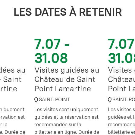
LES DATES À RETENIR
7.07 -
7.07
31.08
31.0
idées au
Visites guidées au
Visites
 Saint
Château de Saint
Château
rtine
Point Lamartine
Point L
SAINT-POINT
SAINT-P
 uniquement
Les visites sont uniquement
Les visites
ervation est
guidées et la réservation est
guidées et l
 la
recommandée sur la
recommandé
ne. Durée de
billetterie en ligne. Durée de
billetterie 