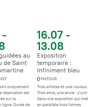
 -
16.07 -
8
13.08
 guidées au
Exposition
 de Saint
temporaire :
amartine
Infiniment bleu
OINT
MATOUR
 sont uniquement
Trois artistes et une couleur.
a réservation est
Trois amis, une envie : s’unir
e sur la
dans une exposition qui met
en ligne. Durée de
en parallèle trois formes