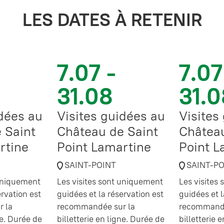
LES DATES À RETENIR
7.07 -
7.07
31.08
31.0
idées au
Visites guidées au
Visites
 Saint
Château de Saint
Château
rtine
Point Lamartine
Point L
SAINT-POINT
SAINT-P
 uniquement
Les visites sont uniquement
Les visites
ervation est
guidées et la réservation est
guidées et l
 la
recommandée sur la
recommandé
ne. Durée de
billetterie en ligne. Durée de
billetterie 