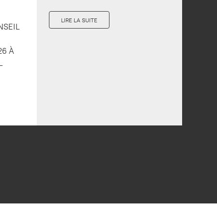
LIRE LA SUITE
NSEIL
26 À
L