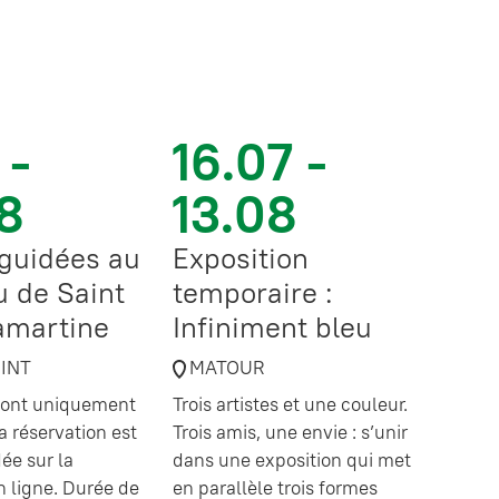
 -
16.07 -
8
13.08
 guidées au
Exposition
 de Saint
temporaire :
amartine
Infiniment bleu
OINT
MATOUR
 sont uniquement
Trois artistes et une couleur.
a réservation est
Trois amis, une envie : s’unir
e sur la
dans une exposition qui met
en ligne. Durée de
en parallèle trois formes