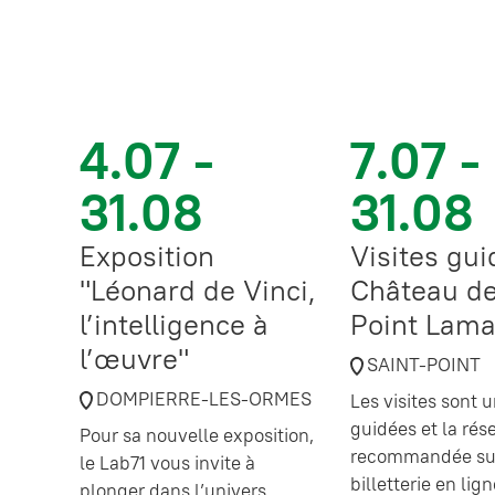
4.07 -
7.07 -
31.08
31.08
Exposition
Visites gu
"Léonard de Vinci,
Château de
l’intelligence à
Point Lama
l’œuvre"
SAINT-POINT
DOMPIERRE-LES-ORMES
Les visites sont
guidées et la rés
Pour sa nouvelle exposition,
recommandée sur
le Lab71 vous invite à
billetterie en lig
plonger dans l’univers