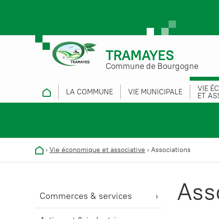
TRAMAYES
Commune de Bourgogne
VIE É
LA COMMUNE
VIE MUNICIPALE
ET AS
›
Vie économique et associative
›
Associations
Ass
Commerces & services