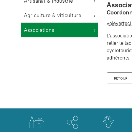
Artisanat & industrie
Associat
Coordonn
Agriculture & viticulture
voievertec
Associations
L’associati
relier le l
cyclotouri
adhérents.
RETOUR