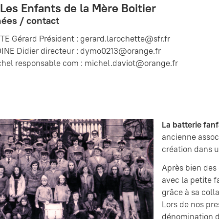
Les Enfants de la Mère Boitier
ées / contact
 Gérard Président : gerard.larochette@sfr.fr
E Didier directeur : dymo0213@orange.fr
hel responsable com : michel.daviot@orange.fr
La batterie fan
ancienne associ
création dans u
Après bien de
avec la petite f
grâce à sa coll
Lors de nos pr
dénomination d