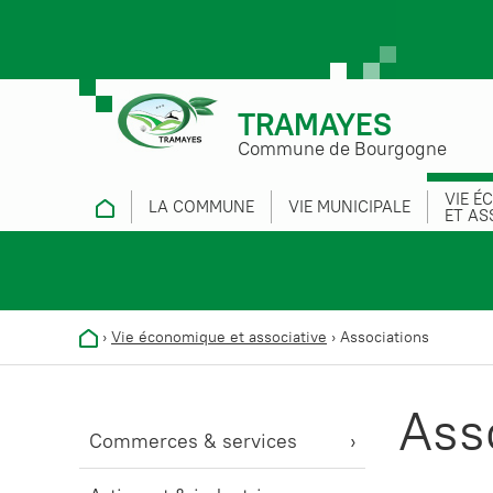
TRAMAYES
Commune de Bourgogne
VIE É
LA COMMUNE
VIE MUNICIPALE
ET AS
›
Vie économique et associative
›
Associations
Ass
Commerces & services