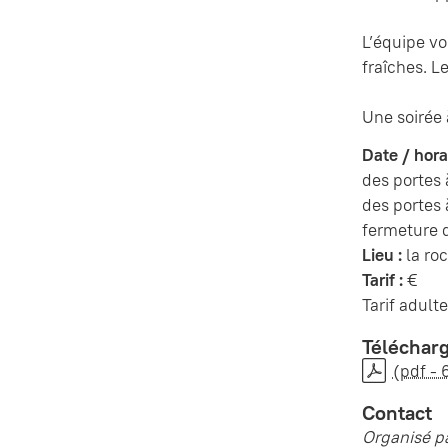
L’équipe vo
fraîches. L
Une soirée 
Date / horai
des portes 
des portes 
fermeture d
Lieu :
la roc
Tarif :
€
Tarif adulte
Téléchar
(pdf - 
Contact
Organisé pa