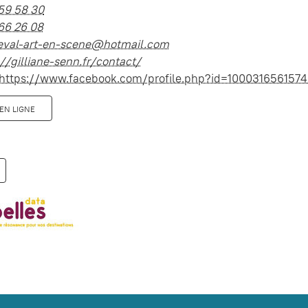
59 58 30
66 26 08
eval-art-en-scene@hotmail.com
://gilliane-senn.fr/contact/
https://www.facebook.com/profile.php?id=100031656157
EN LIGNE