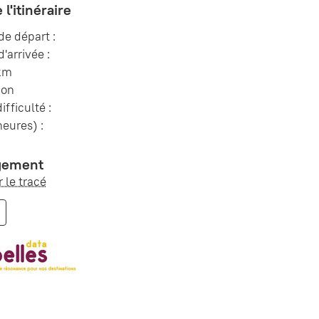
 l'itinéraire
e départ :
arrivée :
 km
non
ifficulté :
eures) :
gement
 le tracé