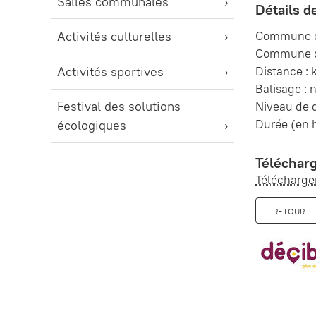
Salles communales
Détails de
Commune d
Activités culturelles
Commune d'
Activités sportives
Distance :
Balisage : 
Festival des solutions
Niveau de d
Durée (en h
écologiques
Téléchar
Télécharger
RETOUR