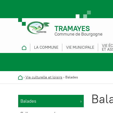
TRAMAYES
Commune de Bourgogne
VIE É
LA COMMUNE
VIE MUNICIPALE
ET AS
›
Vie culturelle et loisirs
›
Balades
Bal
Balades