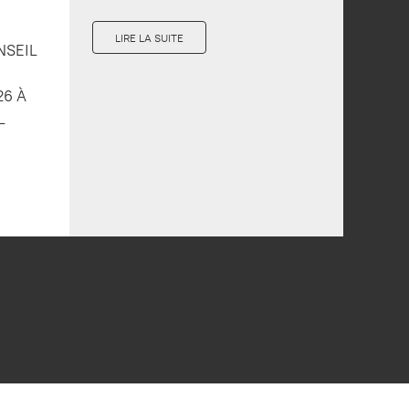
LIRE LA SUITE
NSEIL
26 À
L