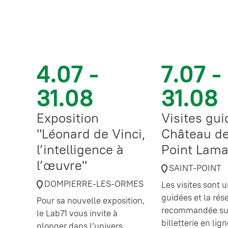
4.07 -
7.07 -
31.08
31.08
Exposition
Visites gu
"Léonard de Vinci,
Château de
l’intelligence à
Point Lama
l’œuvre"
SAINT-POINT
DOMPIERRE-LES-ORMES
Les visites sont
guidées et la rés
Pour sa nouvelle exposition,
recommandée sur
le Lab71 vous invite à
billetterie en lig
plonger dans l’univers