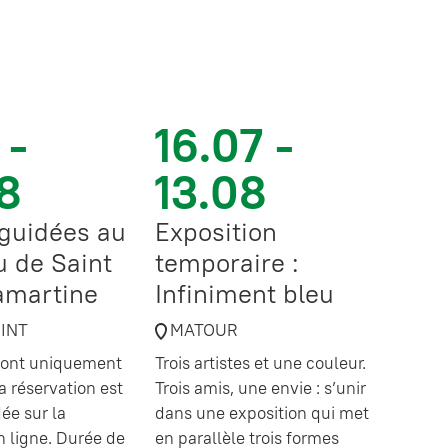
 -
16.07 -
8
13.08
 guidées au
Exposition
 de Saint
temporaire :
amartine
Infiniment bleu
OINT
MATOUR
 sont uniquement
Trois artistes et une couleur.
a réservation est
Trois amis, une envie : s’unir
e sur la
dans une exposition qui met
en ligne. Durée de
en parallèle trois formes