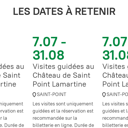
LES DATES À RETENIR
7.07 -
7.07
31.08
31.0
idées au
Visites guidées au
Visites
 Saint
Château de Saint
Château
rtine
Point Lamartine
Point L
SAINT-POINT
SAINT-P
 uniquement
Les visites sont uniquement
Les visites
ervation est
guidées et la réservation est
guidées et l
 la
recommandée sur la
recommandé
ne. Durée de
billetterie en ligne. Durée de
billetterie 