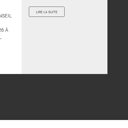
LIRE LA SUITE
NSEIL
26 À
L