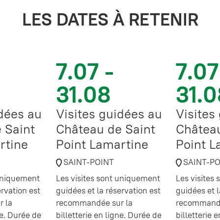
LES DATES À RETENIR
7.07 -
7.07
31.08
31.0
idées au
Visites guidées au
Visites
 Saint
Château de Saint
Château
rtine
Point Lamartine
Point L
SAINT-POINT
SAINT-P
 uniquement
Les visites sont uniquement
Les visites
ervation est
guidées et la réservation est
guidées et l
 la
recommandée sur la
recommandé
ne. Durée de
billetterie en ligne. Durée de
billetterie 