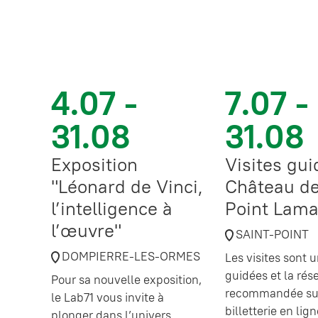
4.07 -
7.07 -
31.08
31.08
Exposition
Visites gu
"Léonard de Vinci,
Château de
l’intelligence à
Point Lama
l’œuvre"
SAINT-POINT
DOMPIERRE-LES-ORMES
Les visites sont
guidées et la rés
Pour sa nouvelle exposition,
recommandée sur
le Lab71 vous invite à
billetterie en lig
plonger dans l’univers