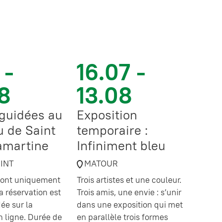
 -
16.07 -
8
13.08
 guidées au
Exposition
 de Saint
temporaire :
amartine
Infiniment bleu
OINT
MATOUR
 sont uniquement
Trois artistes et une couleur.
a réservation est
Trois amis, une envie : s’unir
e sur la
dans une exposition qui met
en ligne. Durée de
en parallèle trois formes