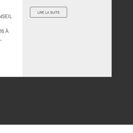
LIRE LA SUITE
NSEIL
26 À
L