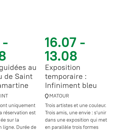
 -
16.07 -
8
13.08
 guidées au
Exposition
 de Saint
temporaire :
amartine
Infiniment bleu
OINT
MATOUR
 sont uniquement
Trois artistes et une couleur.
a réservation est
Trois amis, une envie : s’unir
e sur la
dans une exposition qui met
en ligne. Durée de
en parallèle trois formes