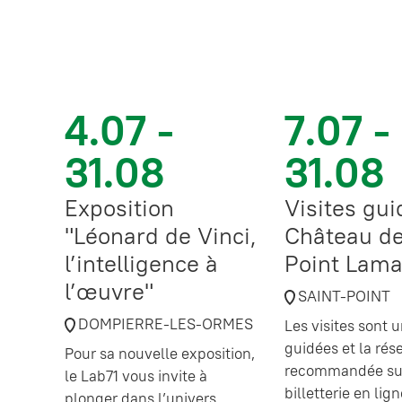
4.07 -
7.07 -
31.08
31.08
Exposition
Visites gu
"Léonard de Vinci,
Château de
l’intelligence à
Point Lama
l’œuvre"
SAINT-POINT
DOMPIERRE-LES-ORMES
Les visites sont
guidées et la rés
Pour sa nouvelle exposition,
recommandée sur
le Lab71 vous invite à
billetterie en lig
plonger dans l’univers