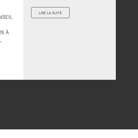
LIRE LA SUITE
NSEIL
26 À
L