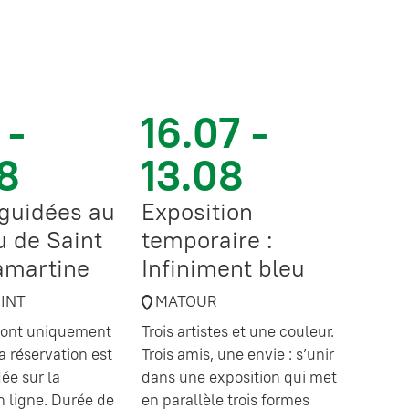
 -
16.07 -
8
13.08
 guidées au
Exposition
 de Saint
temporaire :
amartine
Infiniment bleu
OINT
MATOUR
 sont uniquement
Trois artistes et une couleur.
a réservation est
Trois amis, une envie : s’unir
e sur la
dans une exposition qui met
en ligne. Durée de
en parallèle trois formes