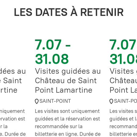
LES DATES À RETENIR
7.07 -
7.07
31.08
31.0
idées au
Visites guidées au
Visites
 Saint
Château de Saint
Château
rtine
Point Lamartine
Point L
SAINT-POINT
SAINT-P
 uniquement
Les visites sont uniquement
Les visites
ervation est
guidées et la réservation est
guidées et l
 la
recommandée sur la
recommandé
ne. Durée de
billetterie en ligne. Durée de
billetterie 