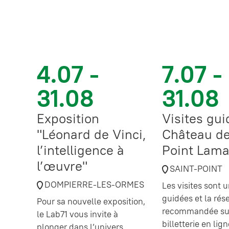
4.07 -
7.07 -
31.08
31.08
Exposition
Visites gu
"Léonard de Vinci,
Château de
l’intelligence à
Point Lama
l’œuvre"
SAINT-POINT
DOMPIERRE-LES-ORMES
Les visites sont
guidées et la rés
Pour sa nouvelle exposition,
recommandée sur
le Lab71 vous invite à
billetterie en lig
plonger dans l’univers