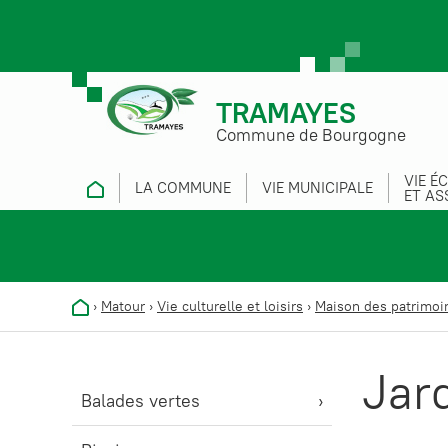
TRAMAYES
Commune de Bourgogne
VIE É
LA COMMUNE
VIE MUNICIPALE
ET AS
›
Matour
›
Vie culturelle et loisirs
›
Maison des patrimoi
Jar
Balades vertes