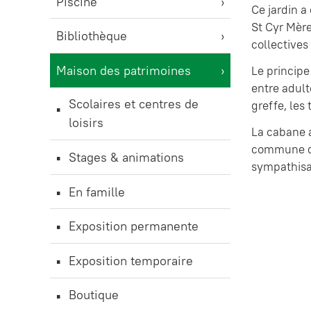
Piscine
Ce jardin a
St Cyr Mère
Bibliothèque
collectives
Maison des patrimoines
Le principe
entre adult
Scolaires et centres de
greffe, les 
loisirs
La cabane a
commune de
Stages & animations
sympathisa
En famille
Exposition permanente
Exposition temporaire
Boutique