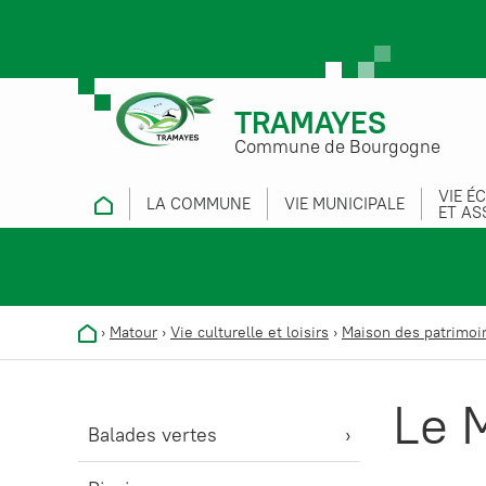
TRAMAYES
Commune de Bourgogne
VIE É
LA COMMUNE
VIE MUNICIPALE
ET AS
›
Matour
›
Vie culturelle et loisirs
›
Maison des patrimoi
Le 
Balades vertes